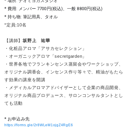
* 場所: ナオミヨガスタジオ
* 費用: メンバー 7700円(税込)、一般 8800円(税込)
* 持ち物: 筆記用具、タオル
*定員:10名
【講師】
坂野上 祐華
・化粧品アロマ「アサカセレクション」
・オーガニックアロマ「secretgarden」
・世界各地でフランキンセンス蒸留会やワークショップ、
オリジナル調香会、インセンス作り等々で、精油がもたら
す効果の講座を開講
・メディカルアロマアドバイザーとして企業の商品開発、
オリジナル商品プロデュース、サロンコンサルタントとし
ても活動
*
お申込み先
https://forms.gle/2r8WLeM1ojgZ4RgE6